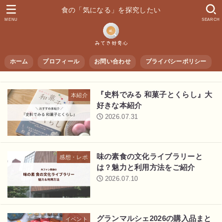
食の「気になる」を探究したい
MENU
SEARCH
ホーム
プロフィール
お問い合わせ
プライバシーポリシー
『史料でみる 和菓子とくらし』大
本紹介
好きな本紹介
2026.07.31
味の素食の文化ライブラリーと
感想・レポ
は？魅力と利用方法をご紹介
2026.07.10
グランマルシェ2026の購入品まと
イベント